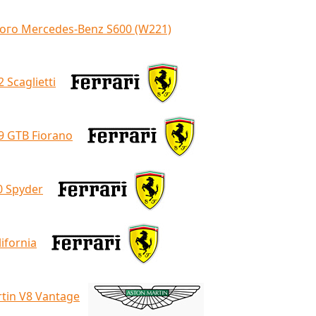
ого Mercedes-Benz S600 (W221)
 Scaglietti
9 GTB Fiorano
0 Spyder
ifornia
tin V8 Vantage