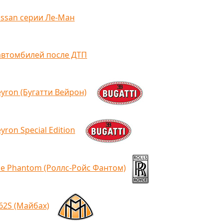
issan серии Ле-Ман
автомбилей после ДТП
eyron (Бугатти Вейрон)
yron Special Edition
ce Phantom (Роллс-Ройс Фантом)
62S (Майбах)