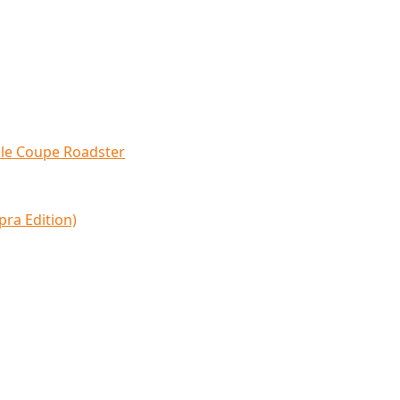
айка"
Б "Победа"
олга»
52A Convertible Coupe Roadster
5