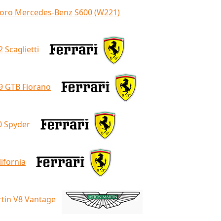
ого Mercedes-Benz S600 (W221)
 Scaglietti
9 GTB Fiorano
0 Spyder
ifornia
tin V8 Vantage