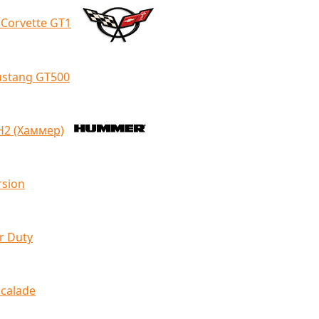
 Corvette GT1
ustang GT500
2 (Хаммер)
rsion
r Duty
scalade