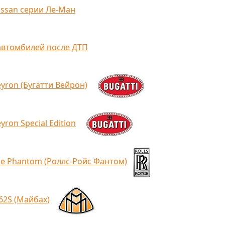
issan серии Ле-Ман
автомбилей после ДТП
eyron (Бугатти Вейрон)
yron Special Edition
ce Phantom (Роллс-Ройс Фантом)
62S (Майбах)