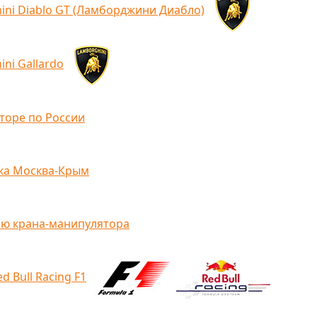
ini Diablo GT (Ламборджини Диабло)
ni Gallardo
торе по России
ка Москва-Крым
ью крана-манипулятора
 Bull Racing F1