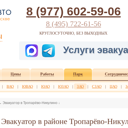
8 (977) 602-59-06
8 (495) 722-61-56
ы
КРУГЛОСУТОЧНО, БЕЗ ВЫХОДНЫХ
Услуги эвакуа
Цены
Работы
Парк
Сотрудничес
|
ВАО
|
ЮВАО
|
ЮАО
|
ЮЗАО
|
ЗАО
|
СЗАО
|
ЦАО
|
З
→
Эвакуатор в Тропарёво-Никулино
↓
Эвакуатор в районе Тропарёво-Нику