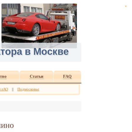
тора в Москве
тво
Статьи
FAQ
елАО
||
Подмосковье
лино