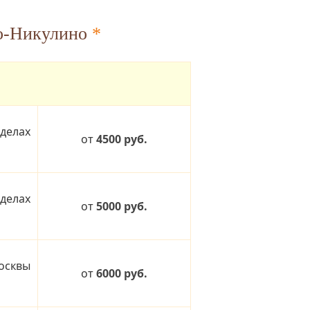
во-Никулино
*
делах
от
4500 руб.
делах
от
5000 руб.
осквы
от
6000 руб.