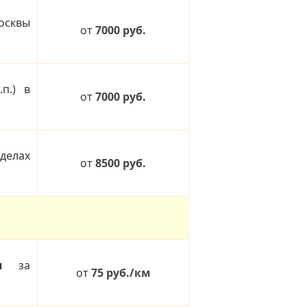
осквы
от
7000 руб.
п.) в
от
7000 руб.
елах
от
8500 руб.
я
за
от
75 руб./км