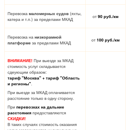
Перевозка
маломерных судов
(яхты,
от
90 руб./км
катера и т.п.) за пределами МКАД
Перевозка на
низкорамной
от
100 руб./км
платформе
за пределами МКАД
ВНИМАНИЕ!
При выезде за МКАД
стоимость услуг складывается
сдеующим образом:
тариф "Москва" + тариф "Область
и регионы"
.
При выезде за МКАД оплачивается
расстояние только в одну сторону.
При
перевозках на дальние
расстояния
предоставляются
СКИДКИ!
В таких случаях стоимость оказания
услуг оговаривается индивидуально