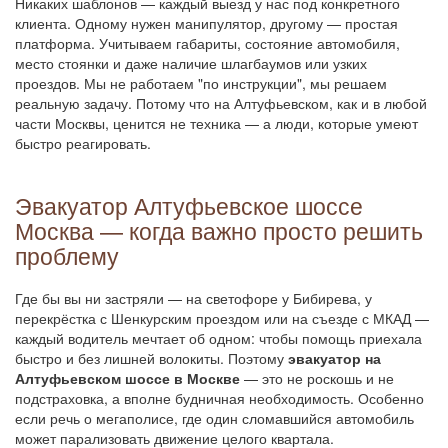
Никаких шаблонов — каждый выезд у нас под конкретного
клиента. Одному нужен манипулятор, другому — простая
платформа. Учитываем габариты, состояние автомобиля,
место стоянки и даже наличие шлагбаумов или узких
проездов. Мы не работаем "по инструкции", мы решаем
реальную задачу. Потому что на Алтуфьевском, как и в любой
части Москвы, ценится не техника — а люди, которые умеют
быстро реагировать.
Эвакуатор Алтуфьевское шоссе
Москва — когда важно просто решить
проблему
Где бы вы ни застряли — на светофоре у Бибирева, у
перекрёстка с Шенкурским проездом или на съезде с МКАД —
каждый водитель мечтает об одном: чтобы помощь приехала
быстро и без лишней волокиты. Поэтому
эвакуатор на
Алтуфьевском шоссе в Москве
— это не роскошь и не
подстраховка, а вполне будничная необходимость. Особенно
если речь о мегаполисе, где один сломавшийся автомобиль
может парализовать движение целого квартала.