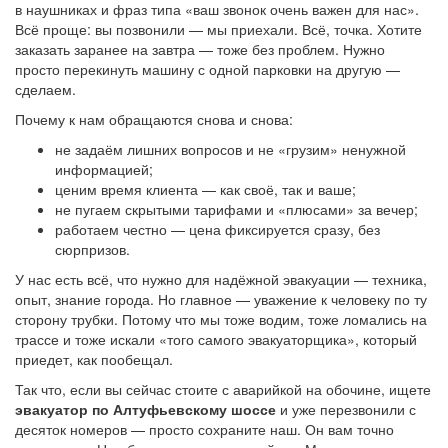
в наушниках и фраз типа «ваш звонок очень важен для нас».
Всё проще: вы позвонили — мы приехали. Всё, точка. Хотите
заказать заранее на завтра — тоже без проблем. Нужно
просто перекинуть машину с одной парковки на другую —
сделаем.
Почему к нам обращаются снова и снова:
не задаём лишних вопросов и не «грузим» ненужной
информацией;
ценим время клиента — как своё, так и ваше;
не пугаем скрытыми тарифами и «плюсами» за вечер;
работаем честно — цена фиксируется сразу, без
сюрпризов.
У нас есть всё, что нужно для надёжной эвакуации — техника,
опыт, знание города. Но главное — уважение к человеку по ту
сторону трубки. Потому что мы тоже водим, тоже ломались на
трассе и тоже искали «того самого эвакуаторщика», который
приедет, как пообещал.
Так что, если вы сейчас стоите с аварийкой на обочине, ищете
эвакуатор по Алтуфьевскому шоссе
и уже перезвонили с
десяток номеров — просто сохраните наш. Он вам точно