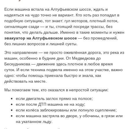
Если машина встала на Алтуфьевском шоссе, ждать и
надеяться на чудо точно не вариант. Кто хоть раз попадал в
подобную ситуацию, тот знает: гул моторов, плотный поток,
сигналящие сзади — и ты, стоящий посреди трассы, без
понятия, что делать дальше. Именно в такие моменты и нужен
эвакуатор на Алтуфьевском шоссе
— без промедлений,
без лишних вопросов и лишней суеты.
Это направление — не просто оживлённая дорога, это река из
машин, особенно в будние дни. От Медведкова до
Бескудникова — движение здесь плотное в любое время
суток. И если техника подвела именно на этом участке, важно
одно: чтобы помощь приехала быстро и знала, как
действовать на месте.
Мы помогаем тем, кто оказался в непростой ситуации:
если двигатель заглох прямо на полосе;
если после ДТП машина не на ходу;
если колёса заблокированы или лопнуло сцепление;
если машина застряла во дворе, у обочины, в грязи или
на укатанном льду.